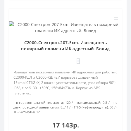
С2000-Спектрон-207-Exm. Извещатель
пожарный пламени ИК адресный. Болид
0
Извещатель пожарный пламени ИК адресный для работы с
С2000-КДЛ и С2000-КДЛ-2И взрывозащищенный
1ExmbIICT6GbX; 2 класс чувствительности, угол обзора 90°;
IP68, t-раб.-30...+50°С, 158х84х73мм. Корпус из ABS-
пластика..
- в горизонтальной плоскости:
120
- максимальный:
0.8
- по
двухпроводной линии связи:
8…11
- ТП-5 (нефтепродукты):
30
-
ТП-6 (спирты):
12
17 143р.