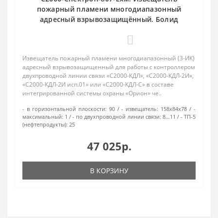
пожарный пламени многодиапазонный
адресный взрывозащищённый. Болид
0
Извещатель пожарный пламени многодиапазонный (3-ИК)
адресный взрывозащищенный для работы с контроллером
двухпроводной линии связи «С2000-КДЛ», «С2000-КДЛ-2И»,
«С2000-КДЛ-2И исп.01» или «С2000-КДЛ-С» в составе
интегрированной системы охраны «Орион» че..
- в горизонтальной плоскости:
90
- извещатель:
158х84х78
-
максимальный:
1
- по двухпроводной линии связи:
8…11
- ТП-5
(нефтепродукты):
25
47 025р.
В КОРЗИНУ