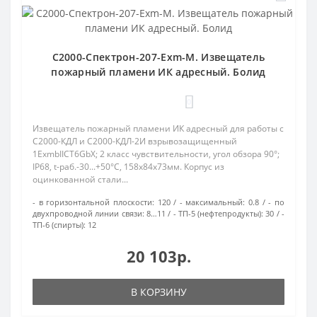
С2000-Спектрон-207-Exm-М. Извещатель
пожарный пламени ИК адресный. Болид
0
Извещатель пожарный пламени ИК адресный для работы с
С2000-КДЛ и С2000-КДЛ-2И взрывозащищенный
1ExmbIICT6GbX; 2 класс чувствительности, угол обзора 90°;
IP68, t-раб.-30...+50°С, 158х84х73мм. Корпус из
оцинкованной стали...
- в горизонтальной плоскости:
120
- максимальный:
0.8
- по
двухпроводной линии связи:
8…11
- ТП-5 (нефтепродукты):
30
-
ТП-6 (спирты):
12
20 103р.
В КОРЗИНУ