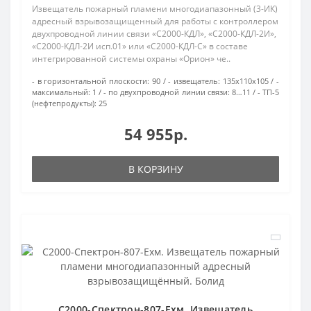
Извещатель пожарный пламени многодиапазонный (3-ИК)
адресный взрывозащищенный для работы с контроллером
двухпроводной линии связи «С2000-КДЛ», «С2000-КДЛ-2И»,
«С2000-КДЛ-2И исп.01» или «С2000-КДЛ-С» в составе
интегрированной системы охраны «Орион» че..
- в горизонтальной плоскости:
90
- извещатель:
135х110х105
-
максимальный:
1
- по двухпроводной линии связи:
8…11
- ТП-5
(нефтепродукты):
25
54 955р.
В КОРЗИНУ
С2000-Спектрон-807-Ехм. Извещатель