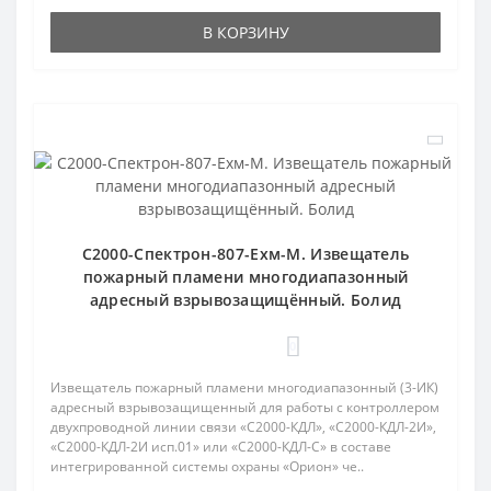
В КОРЗИНУ
С2000-Спектрон-807-Ехм-М. Извещатель
пожарный пламени многодиапазонный
адресный взрывозащищённый. Болид
0
Извещатель пожарный пламени многодиапазонный (3-ИК)
адресный взрывозащищенный для работы с контроллером
двухпроводной линии связи «С2000-КДЛ», «С2000-КДЛ-2И»,
«С2000-КДЛ-2И исп.01» или «С2000-КДЛ-С» в составе
интегрированной системы охраны «Орион» че..