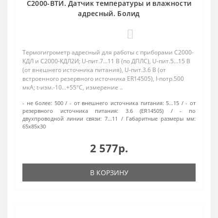
С2000-ВТИ. Датчик температуры и влажности
адресный. Болид
0
Термогигрометр адресный для работы с приборами С2000-
КДЛ и С2000-КДЛ2И; U-пит.7...11 В (по ДПЛС), U-пит.5...15 В
(от внешнего источника питания), U-пит.3.6 В (от
встроенного резервного источника ER14505), I-потр.500
мкА; t-изм.-10...+55°С, измерение ..
- не более:
500
- от внешнего источника питания:
5…15
- от
резервного источника питания:
3.6 (ER14505)
- по
двухпроводной линии связи:
7…11
Габаритные размеры мм:
65х85х30
2 577р.
В КОРЗИНУ