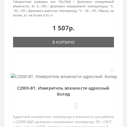
Габаритные размеры мм:
55х10х8
Диапазон измеряемой
влажности, %:
0…100
Диапазон измеряемой температуры, °C:
-30…+55
Диапазон рабочих температур, °С:
-30…+55
Масса, не
более, кг:
не более 0.01 кг
1 507р.
В КОРЗИНУ
С2000-ВТ. Измеритель влажности адресный.
Болид
0
Адресный измеритель температур и влажности для работы
с С2000-КДЛ; диапазон измеряемых температур -30…+50°С
с точностью ± 0.5°С, диапазон измеряемой влажности 0…