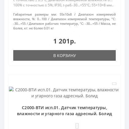
100% с точностью ± 5%; IP30, t-раб.-30…+55°С; 55×10×8 мм..
Габаритные размеры мм:
55х10х8
Диапазон измеряемой
влажности, %:
0…100
Диапазон измеряемой температуры, °C:
-30…+55
Диапазон рабочих температур, °С:
-30…+55
Масса, не
более, кг:
не более 0.01 кг
1 201р.
В КОРЗИНУ
С2000-ВТИ исп.01. Датчик температуры,
влажности и угарного газа адресный. Болид
0