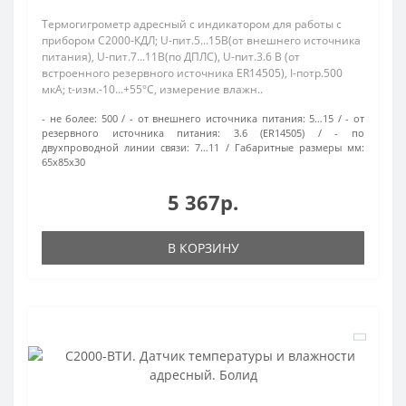
Термогигрометр адресный с индикатором для работы с
прибором С2000-КДЛ; U-пит.5...15В(от внешнего источника
питания), U-пит.7...11В(по ДПЛС), U-пит.3.6 В (от
встроенного резервного источника ER14505), I-потр.500
мкА; t-изм.-10...+55°С, измерение влажн..
- не более:
500
- от внешнего источника питания:
5…15
- от
резервного источника питания:
3.6 (ER14505)
- по
двухпроводной линии связи:
7…11
Габаритные размеры мм:
65х85х30
5 367р.
В КОРЗИНУ