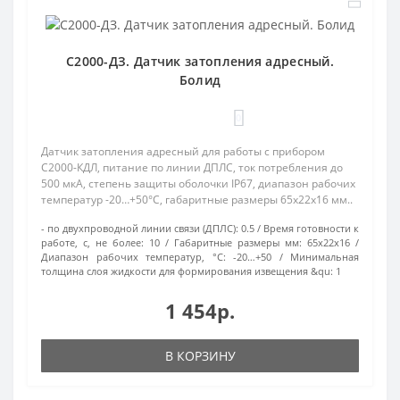
С2000-ДЗ. Датчик затопления адресный.
Болид
0
Датчик затопления адресный для работы с прибором
С2000-КДЛ, питание по линии ДПЛС, ток потребления до
500 мкА, степень защиты оболочки IP67, диапазон рабочих
температур -20…+50°C, габаритные размеры 65х22х16 мм..
- по двухпроводной линии связи (ДПЛС):
0.5
Время готовности к
работе, с, не более:
10
Габаритные размеры мм:
65х22х16
Диапазон рабочих температур, °С:
-20…+50
Минимальная
толщина слоя жидкости для формирования извещения &qu:
1
1 454р.
В КОРЗИНУ