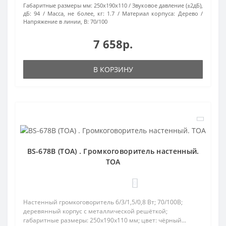
Габаритные размеры мм:
250х190х110
Звуковое давление (±2дБ),
дБ:
94
Масса, не более, кг:
1.7
Материал корпуса:
Дерево
Напряжение в линии, В:
70/100
7 658р.
В КОРЗИНУ
BS-678B (TOA) . Громкоговоритель настенный.
TOA
0
Настенный громкоговоритель 6/3/1,5/0,8 Вт; 70/100В;
деревянный корпус с металлической решёткой;
габаритные размеры: 250х190х110 мм; цвет: чёрный...