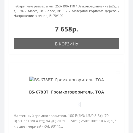
Габаритные размеры мм:
250х190х110
Звуковое давление (±2дБ),
дБ:
94
Масса, не более, кг:
1.7
Материал корпуса:
Дерево
Напряжение в линии, В:
70/100
7 658р.
В КОРЗИНУ
BS-678BT. Громкоговоритель. TOA
0
Настенный громкоговоритель 100 В(6/3/1.5/0.8 Вт), 70
В(3/1.5/0.8/0.4 Вт); 94 дБ; -10°C...+50°C; 250х190х110 мм; 1,7
кг; цвет черный (RAL 9011)...