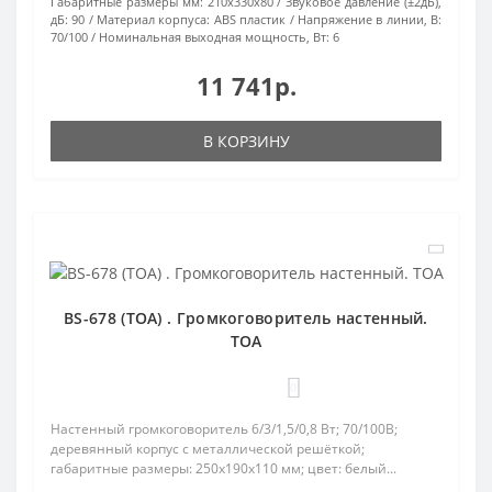
Габаритные размеры мм:
210х330х80
Звуковое давление (±2дБ),
дБ:
90
Материал корпуса:
ABS пластик
Напряжение в линии, В:
70/100
Номинальная выходная мощность, Вт:
6
11 741р.
В КОРЗИНУ
BS-678 (TOA) . Громкоговоритель настенный.
TOA
0
Настенный громкоговоритель 6/3/1,5/0,8 Вт; 70/100В;
деревянный корпус с металлической решёткой;
габаритные размеры: 250х190х110 мм; цвет: белый...