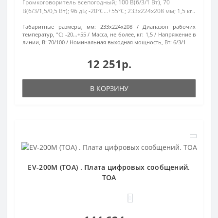
Громкоговоритель всепогодный; 100 В(6/3/1 Вт), 70
В(6/3/1,5/0,5 Вт); 96 дБ; -20°C...+55°C; 233х224х208 мм; 1,5 кг..
Габаритные размеры, мм:
233x224x208
Диапазон рабочих
температур, °С:
-20…+55
Масса, не более, кг:
1,5
Напряжение в
линии, В:
70/100
Номинальная выходная мощность, Вт:
6/3/1
12 251р.
В КОРЗИНУ
EV-200M (TOA) . Плата цифровых сообщений.
TOA
0