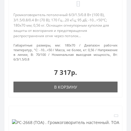
0
Громкоговоритель потолочный 6/3/1.5/0.8 Вт (100 В),
3/1.5/0.8/0.4 Вт (70 В); 170 Гц...20 кГц; 95 дБ; -10...+50°C;
180х70 мм; 0,56 кг. Оснащен огнеупорным куполом для
защиты от возгорания и предотвращения
распространения огня через потолок...
Габаритные размеры, мм:
180x70
Диапазон рабочих
температур, °С:
-10…+50
Масса, не более, кг:
0,56
Напряжение
в линии, В:
70/100
Номинальная выходная мощность, Вт:
6/3/1.5/0.8
7 317р.
В КОРЗИНУ