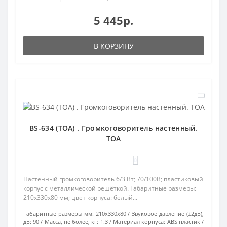
5 445р.
В КОРЗИНУ
BS-634 (TOA) . Громкоговоритель настенный.
TOA
0
Настенный громкоговоритель 6/3 Вт; 70/100В; пластиковый
корпус с металлической решёткой. Габаритные размеры:
210х330х80 мм; цвет корпуса: белый...
Габаритные размеры мм:
210х330х80
Звуковое давление (±2дБ),
дБ:
90
Масса, не более, кг:
1.3
Материал корпуса:
ABS пластик