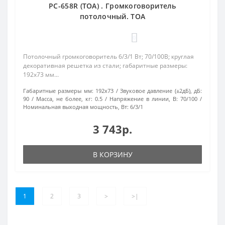
PC-658R (TOA) . Громкоговоритель
потолочный. TOA
0
Потолочный громкоговоритель 6/3/1 Вт; 70/100В; круглая
декоративная решетка из стали; габаритные размеры:
192х73 мм...
Габаритные размеры мм:
192х73
Звуковое давление (±2дБ), дБ:
90
Масса, не более, кг:
0.5
Напряжение в линии, В:
70/100
Номинальная выходная мощность, Вт:
6/3/1
3 743р.
В КОРЗИНУ
1
2
3
>
>|