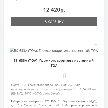
12 420р.
В КОРЗИНУ
BS-633A (TOA). Громкоговоритель настенный.
TOA
0
Настенный громкоговоритель 6/3/1 Вт; 70/100В;
пластиковый корпус; габаритные размеры: 173х195х101 мм
(ШхВхГ); -10℃...+50℃; цвет: белый...
Габаритные размеры мм:
173х195х101
Звуковое давление (±2дБ),
дБ:
91
Масса, не более, кг:
0.780
Материал корпуса:
ABS