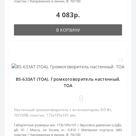
пластик
Напряжение в линии, В:
70/100
4 083р.
В КОРЗИНУ
BS-633AT (TOA). Громкоговоритель настенный.
TOA
0
Настенный громкоговоритель с аттенюатором, 6/3 Вт;
70/100В; пластик. 173х195х101 мм..
Габаритные размеры мм:
173х195х101
Звуковое давление (±2дБ),
дБ:
91
Масса, не более, кг:
0.810
Материал корпуса:
ABS
пластик
Напряжение в линии, В:
70/100