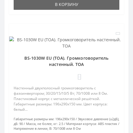
В КОРЗИНУ
BS-1030W EU (TOA). Громкоговоритель
настенный. TOA
0
Настенный двухполосный громкоговоритель с
фазоинвертором; 30/20/15/10/5 Вт; 70/100В или 8 Ом.
Пластиковый корпус с металлической решёткой.
Габаритные размеры: 196х290х150 мм. Цвет корпуса:
белый...
Габаритные размеры мм:
196х290х150
Звуковое давление (±2дБ),
дБ:
90
Масса, не более, кг:
2.5
Материал корпуса:
ABS пластик
Напряжение в линии, В:
70/100В или 8 Ом