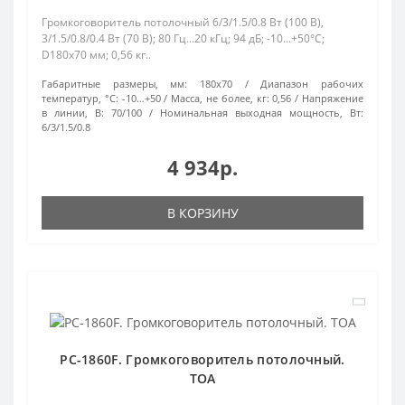
Громкоговоритель потолочный 6/3/1.5/0.8 Вт (100 В),
3/1.5/0.8/0.4 Вт (70 В); 80 Гц...20 кГц; 94 дБ; -10...+50°C;
D180х70 мм; 0,56 кг..
Габаритные размеры, мм:
180x70
Диапазон рабочих
температур, °С:
-10…+50
Масса, не более, кг:
0,56
Напряжение
в линии, В:
70/100
Номинальная выходная мощность, Вт:
6/3/1.5/0.8
4 934р.
В КОРЗИНУ
PC-1860F. Громкоговоритель потолочный.
TOA