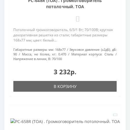
PC-648R (TOA) . Громкоговоритель
потолочный. TOA
0
Потолочный громкоговоритель, 6/3/1 Вт; 70/100В; круглая
декоративная решетка из стали; габаритные размеры
168х77 мм; цвет: белый...
Габаритные размеры мм:
168х77
Звуковое давление (±2дБ), дБ:
90
Масса, не более, кг:
0.470
Материал корпуса:
Сталь
Напряжение в линии, В:
70/100
3 232р.
В КОРЗИНУ