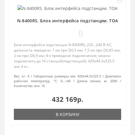
N-8400RS. Блок интерфейса подстанции. TOA
0
Блок интерфейса подстанции N-8400RS; 220...240 В AC;
дальность передачи: 1 км при D0,5 мм, 1,5 км при D0,65 мм,
2 км при D0,9 мм; 4-х проводное подключение; можно
подключить до 16 станций(подстанций); 420х44.3х325.5
мм; 4 кг...
Вес, кг:
4
Габаритные размеры мм:
420х44.3х325.5
Диапазон
рабочих температур, °С:
0…+40
Длина линии, м:
2000
Количество зон:
16
432 169р.
В КОРЗИНУ