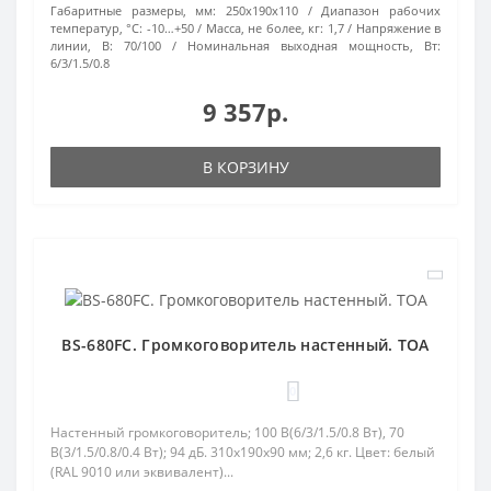
Габаритные размеры, мм:
250x190x110
Диапазон рабочих
температур, °С:
-10…+50
Масса, не более, кг:
1,7
Напряжение в
линии, В:
70/100
Номинальная выходная мощность, Вт:
6/3/1.5/0.8
9 357р.
В КОРЗИНУ
BS-680FC. Громкоговоритель настенный. TOA
0
Настенный громкоговоритель; 100 В(6/3/1.5/0.8 Вт), 70
В(3/1.5/0.8/0.4 Вт); 94 дБ. 310х190х90 мм; 2,6 кг. Цвет: белый
(RAL 9010 или эквивалент)...