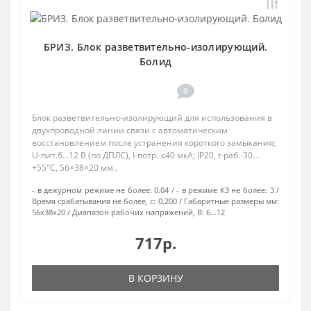
БРИЗ. Блок разветвительно-изолирующий.
Болид
0
Блок разветвительно-изолирующий для использования в
двухпроводной линии связи с автоматическим
восстановлением после устранения короткого замыкания;
U-пит.6…12 В (по ДПЛС), I-потр. ≤40 мкА; IP20, t-раб.-30…
+55°С, 56×38×20 мм..
- в дежурном режиме не более:
0.04
- в режиме КЗ не более:
3
Время срабатывания не более, с:
0.200
Габаритные размеры мм:
56х38х20
Диапазон рабочих напряжений, В:
6…12
717р.
В КОРЗИНУ