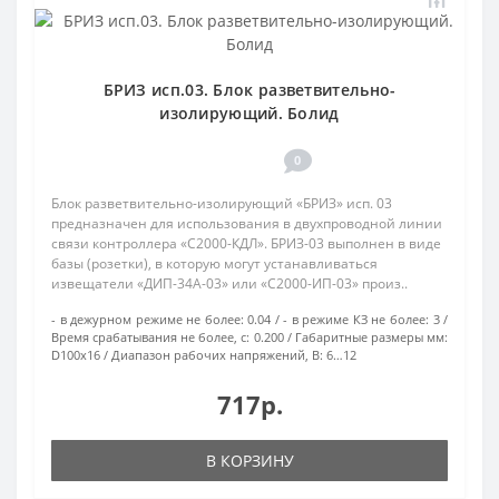
БРИЗ исп.03. Блок разветвительно-
изолирующий. Болид
0
Блок разветвительно-изолирующий «БРИЗ» исп. 03
предназначен для использования в двухпроводной линии
связи контроллера «С2000-КДЛ». БРИЗ-03 выполнен в виде
базы (розетки), в которую могут устанавливаться
извещатели «ДИП-34А-03» или «С2000-ИП-03» произ..
- в дежурном режиме не более:
0.04
- в режиме КЗ не более:
3
Время срабатывания не более, с:
0.200
Габаритные размеры мм:
D100х16
Диапазон рабочих напряжений, В:
6…12
717р.
В КОРЗИНУ