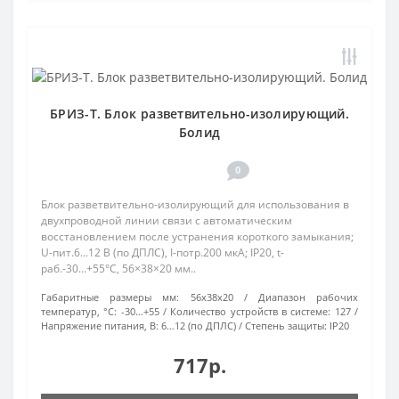
БРИЗ-Т. Блок разветвительно-изолирующий.
Болид
0
Блок разветвительно-изолирующий для использования в
двухпроводной линии связи с автоматическим
восстановлением после устранения короткого замыкания;
U-пит.6...12 В (по ДПЛС), I-потр.200 мкА; IP20, t-
раб.-30...+55°С, 56×38×20 мм..
Габаритные размеры мм:
56х38х20
Диапазон рабочих
температур, °С:
-30…+55
Количество устройств в системе:
127
Напряжение питания, В:
6…12 (по ДПЛС)
Степень защиты:
IP20
717р.