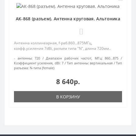
АК-868 (разъем). Антенна круговая. Альтоника
0
Антенна коллинеарная, f-раб.860...875МГц,
коэфф.усиления 7dBi, разъем типа "N", длина 720мм..
- антенны:
720
Диапазон рабочих частот, МГц:
860…875
Коэффициент усиления, dBi:
7
Тип антенны:
вертикальная
Тип
разъема:
N-типа (female)
8 640р.
В КОРЗИНУ