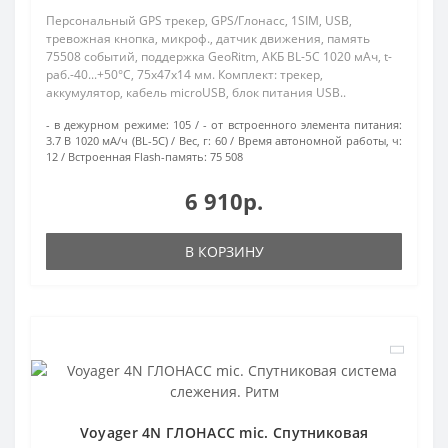
Персональный GPS трекер, GPS/Глонасс, 1SIM, USB,
тревожная кнопка, микроф., датчик движения, память
75508 событий, поддержка GeoRitm, АКБ BL-5C 1020 мАч, t-
раб.-40...+50°C, 75х47х14 мм. Комплект: трекер,
аккумулятор, кабель microUSB, блок питания USB..
- в дежурном режиме:
105
- от встроенного элемента питания:
3.7 В 1020 мА/ч (BL-5C)
Вес, г:
60
Время автономной работы, ч:
12
Встроенная Flash-память:
75 508
6 910р.
В КОРЗИНУ
Voyager 4N ГЛОНАСС mic. Спутниковая