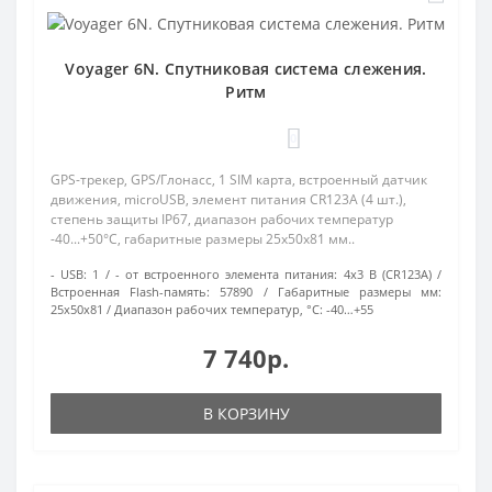
Voyager 6N. Спутниковая система слежения.
Ритм
0
GPS-трекер, GPS/Глонасс, 1 SIM карта, встроенный датчик
движения, microUSB, элемент питания CR123A (4 шт.),
степень защиты IP67, диапазон рабочих температур
-40...+50°C, габаритные размеры 25х50х81 мм..
- USB:
1
- от встроенного элемента питания:
4х3 В (CR123A)
Встроенная Flash-память:
57890
Габаритные размеры мм:
25х50х81
Диапазон рабочих температур, °С:
-40…+55
7 740р.
В КОРЗИНУ