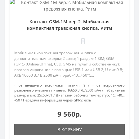
Контакт GSM-1М вер.2. Мобильная
компактная тревожная кнопка. Ритм
0
Мобильная компактная тревожная кнопка с
дополнительным входом; 2 зоны; 1 раздел; 1 SIM; GSM
(GPRS (Online/Offline), CSD, SMS на пульт и собственнику);
программирование с помощью USB 1 или USB 2; U-пит.9 В;
АКБ 16650 3.7 В 2500 мАч; t-раб.-40...+50°С;..
- от внешнего источника питания:
9
- от встроенного
резервного элемента питания:
16650 3.7В/2500 мАч
Габаритные
размеры мм:
25х50х81
Диапазон рабочих температур, °С:
-40…
+50
Передача информации через GPRS:
есть
9 560р.
В КОРЗИНУ