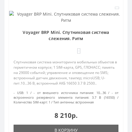
Voyager BRP Mini. Спутниковая система
слежения. Ритм
0
Спутниковая система мониторинга мобильных объектов в
герметичном корпусе; 1 SIM-карта, GPS, ГЛОНАСС; память
на 29000 событий; управление и оповещение по SMS;
встроенный датчик движения, тампер; microUSB; U-
пит.10…36 В, встроенный АКБ 16650 3.7 В 2500..
- USB:
1
- от внешнего источника питания:
10…36
- от
встроенного резервного элемента питания:
3.7 В (16550)
Количество SIM-карт:
1
Тип антенны:
встроенная
8 210р.
В КОРЗИНУ