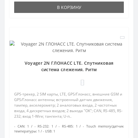
В КОРЗИНУ
Voyager 2N ГЛОНАСС LTE. Спутниковая
система слежения. Ритм
0
GPS-трекер, 2 SIM карты, LTE, GPS/Глонасс, внешние GSM и
GPS/Глонасс антенны; встроенный датчик движения,
тампер, акселерометр; 2 аналоговых входа, 2 частотных
входа, 4 дискретных входов; 2 выхода "ОК"; CAN, RS-485, RS-
232; вход 1-Wire; тангента; U-п..
- CAN:
1
- RS-232:
1
- RS-485:
1
- Touch memory/датчик
температуры:
1
- USB:
1