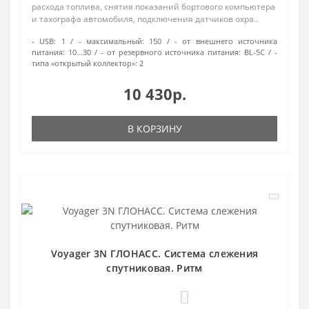
расхода топлива, снятия показаний бортового компьютера
и тахографа автомобиля, подключения датчиков охра..
- USB:
1
- максимальный:
150
- от внешнего источника
питания:
10…30
- от резервного источника питания:
BL-5C
-
типа «открытый коллектор»:
2
10 430р.
В КОРЗИНУ
Voyager 3N ГЛОНАСС. Система слежения
спутниковая. Ритм
0