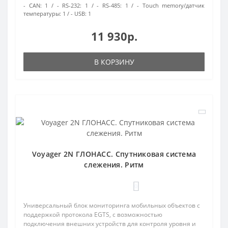
- CAN:
1
- RS-232:
1
- RS-485:
1
- Touch memory/датчик
температуры:
1
- USB:
1
11 930р.
В КОРЗИНУ
Voyager 2N ГЛОНАСС. Спутниковая система
слежения. Ритм
0
Универсальный блок мониторинга мобильных объектов с
поддержкой протокола EGTS, с возможностью
подключения внешних устройств для контроля уровня и