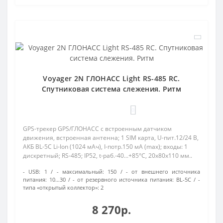
Voyager 2N ГЛОНАСС Light RS-485 RC.
Спутниковая система слежения. Ритм
0
GPS-трекер GPS/ГЛОНАСС с встроенным датчиком
движения, встроенная антенна; 1 SIM карта, U-пит.12/24 В,
АКБ BL-5C Li-Ion (1024 мАч), I-потр.150 мА (max); входы: 1
дискретный; RS-485; IP52, t-раб.-40...+85°С, 20х80х110 мм..
- USB:
1
- максимальный:
150
- от внешнего источника
питания:
10…30
- от резервного источника питания:
BL-5C
-
типа «открытый коллектор»:
2
8 270р.