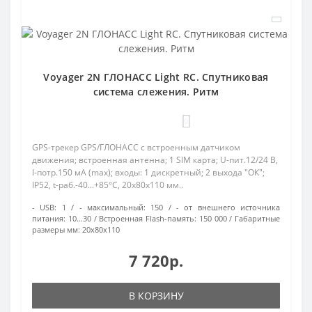
Voyager 2N ГЛОНАСС Light RC. Спутниковая
система слежения. Ритм
0
GPS-трекер GPS/ГЛОНАСС с встроенным датчиком
движения; встроенная антенна; 1 SIM карта; U-пит.12/24 В,
I-потр.150 мА (max); входы: 1 дискретный; 2 выхода "ОК";
IP52, t-раб.-40...+85°С, 20х80х110 мм..
- USB:
1
- максимальный:
150
- от внешнего источника
питания:
10…30
Встроенная Flash-память:
150 000
Габаритные
размеры мм:
20х80х110
7 720р.
В КОРЗИНУ