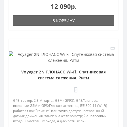
12 090р.
В КОРЗИНУ
Voyager 2N ГЛОНАСС Wi-Fi. Спутниковая
система слежения. Ритм
0
GPS-трекер, 2 SIM карты, GSM (GPRS), GPS/Глонасс,
внешние GSM и GPS/Глонасс антенны, IEE 802.11 (Wi-Fi)-
работает как "клиент" или точка доступа; встроенный
датчик движения, тампер, акселерометр; 2 аналоговых
входа, 2 частотных входа, 4 дискретных вх..