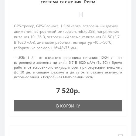
система слежения. Ритм
0
GPS-трекер, GPS/Глонасс, 1 SIM карта, встроенный датчик
движения, встроенный микрофон, microUSB, напряжение
питания 10...36 В, встроенный элемент питания BL-5C (3,7
В 1020 мАч), диапазон рабочих температур -40...+50°C,
габаритные размеры 16x48x75 мм..
- USB:
1
- от внешнего источника питания:
12/24
- от
встроенного элемента питания:
3.7 В 1020 мА/ч (BL-5C)
Время
работы от встроенного аккумулятора, при отсутствии внешнег:
До 30 дн. в спящем режиме и до суток в режиме активного
использования.
Встроенная Flash-память:
есть
7 520р.
В КОРЗИНУ