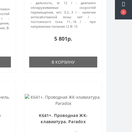
- дальность, м:
12
- диапазон
 U-
обнаруживаемых скоростей
пазон
35…
перемещения, м/с:
0.2…3
- наличие
0
стей
антисаботажной зоны:
нет
-
-
постоянного тока:
11…16
- при
щения,
напряжении питания 12 В:
15
ие, В:
5 801р.
В КОРЗИНУ
я
K641+. Проводная ЖК-
клавиатура. Paradox