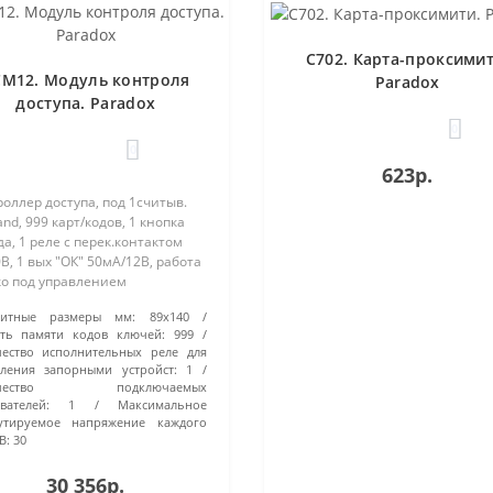
C702. Карта-проксимит
CM12. Модуль контроля
Paradox
доступа. Paradox
0
0
623р.
оллер доступа, под 1считыв.
nd, 999 карт/кодов, 1 кнопка
а, 1 реле с перек.контактом
В, 1 вых "ОК" 50мА/12В, работа
ко под управлением
92/EVOHD, 280x290x80 мм.
ритные размеры мм:
89х140
авливается в метал.бокс
сть памяти кодов ключей:
999
я)..
ество исполнительных реле для
ления запорными устройст:
1
ичество подключаемых
вателей:
1
Максимальное
утируемое напряжение каждого
В:
30
30 356р.