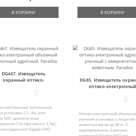
В КОРЗИНУ
В КОРЗИНУ
DG467. Извещатель
охранный оптико-
DG85. Извещатель охра
лектронный объемный
оптико-электронны
отолочный адресный.
адресный уличный с
0
Paradox
иммунитетом к животн
0
Paradox
ко-электронный потолочный,
а установки 2,1…4м, угол
Оптико-электронный объемны
а 360°, диаметр зоны
уличной установки, с защитой 
ужения 11м (при высоте 3,7м),
животных весом до 40 кг, 2
има (адресный Gigiplex EVO
пироприемника, 2 режима
релейный обычный), U-пит.9…
(адресный Gigiplex EVO или