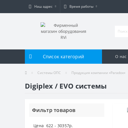
Наш адрес
Время работы
Список категорий
О нас
Системы ОПС
Продукция компании «Paradox»
Digiplex / EVO системы
Фильтр товаров
Цена
622
-
30357
р.