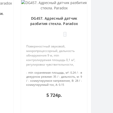
и.
DG457. Адресный датчик
разбития стекла. Paradox
0
Поверхностный звуковой,
микропроцессорный, дальность
обнаружения 9 м, min
контролируемая площадь 0,1 м²,
регулировка чувствительности,
тампер, 2 режима (адресный Gigiplex
- min охраняемая площадь, м²:
0.24
- в
EVO или релейный обычный),
дежурном режиме:
35
- дальность, м:
9
Uпит.9...16В, Iпотр.до 35мА, IP30,
- коммутируемое напряжение, В:
28
-
tраб.-20...+50°С..
коммутируемый ток, А:
0.15
5 724р.