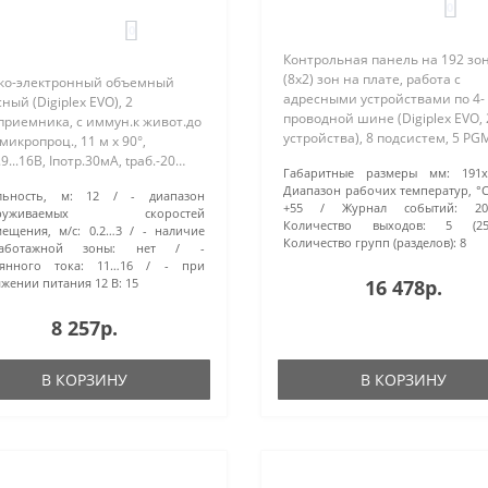
адресный. Paradox
0
0
Контрольная панель на 192 зон
(8х2) зон на плате, работа с
ко-электронный объемный
адресными устройствами по 4-
ный (Digiplex EVO), 2
проводной шине (Digiplex EVO,
приемника, с иммун.к живот.до
устройства), 8 подсистем, 5 PG
,микропроц., 11 м х 90°,
выход на сирену, модем,
9...16В, Iпотр.30мА, tраб.-20…
Габаритные размеры мм:
191х
Uпит.~16В/40ВА, резерв. питан
..
Диапазон рабочих температур, °С
льность, м:
12
- диапазон
аккум. 12В/7 А*ч (опция),
+55
Журнал событий:
2
аруживаемых скоростей
встроенный..
Количество выходов:
5 (25
ещения, м/с:
0.2…3
- наличие
Количество групп (разделов):
8
саботажной зоны:
нет
-
янного тока:
11…16
- при
жении питания 12 В:
15
16 478р.
8 257р.
В КОРЗИНУ
В КОРЗИНУ