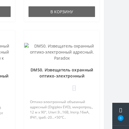
В КОРЗИНУ
DM50. Извещатель охранный
нный
оптико-электронный
й
адресный. Paradox
0
ым.
Оптико-электронный объемный
адресный (Digiplex EVO), микропроц.,
й
12 м х 90°, Uпит.9...16В, Iпотр.16мА,
от
IP41, tраб.-20…+50°С..
0