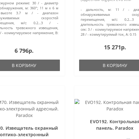
ежурном режиме:
30
- диаметр
I-потр.30мА, t-раб.-20…+50°C,
релейный обычный), 11м х 90°,
обнаружения, м:
360°; 11 м х 6 м
5 мм..
- дальность, м:
11
- диа
пит.9…16В, I-потр.40мА, t-раб.-
высоте 3.7 м
- диапазон
обнаруживаемых скоро
+50°C..
аруживаемых скоростей
перемещения, м/с:
0.2…3
мещения, м/с:
0.2…3
-
длительность тревожного изве
льность тревожного извещения,
сек:
3
- коммутируемое напряжен
- коммутируемое напряжение, В:
28
- коммутируемый ток, А:
0.15
15 271р.
6 796р.
В КОРЗИНУ
В КОРЗИНУ
EVO192. Контрольна
0. Извещатель охранный
панель. Paradox
оптико-электронный