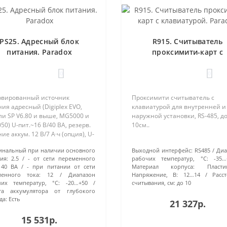
PS25. Адресный блок
R915. Считыватель
питания. Paradox
проксимити-карт с
клавиатурой. Parado
0
0
рвированный источник
Проксимити считыватель с
ия адресный (Digiplex EVO,
клавиатурой для внутренней и
и SP V6.80 и выше, MG5000 и
наружной установки, RS-485, д
0) U-пит.~16 В/40 ВА, резерв.
10см..
ие аккум. 12 В/7 А·ч (опция), U-
12 В/2.5 А; t-раб. -20…+50°C,
инальный при наличии основного
Выходной интерфейс:
RS485
Диа
азмеры 56х14х25 мм.
ия:
2.5
- от сети переменного
рабочих температур, °С:
-35…
авливается в метал.бокс..
40 ВА
- при питании от сети
Материал корпуса:
Пласти
менного тока:
12
Диапазон
Напряжение, В:
12…14
Расс
чих температур, °С:
-20…+50
считывания, см:
до 10
та аккумулятора от глубокого
да:
Есть
21 327р.
15 531р.