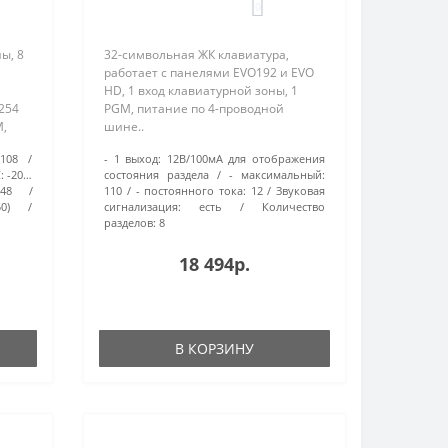
0
ы, 8
32-символьная ЖК клавиатура,
работает с панелями EVO192 и EVO
HD, 1 вход клавиатурной зоны, 1
 254
PGM, питание по 4-проводной
M,
шине..
108
- 1 выход:
12В/100мА для отображения
ие
:
-20…
состояния раздела
- максимальный:
048
110
- постоянного тока:
12
Звуковая
0)
сигнализация:
есть
Количество
разделов:
8
18 494р.
В КОРЗИНУ