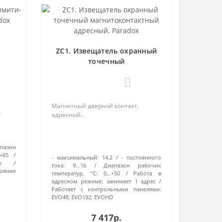
ZC1. Извещатель охранный
x
точечный
магнитоконтактный
адресный. Paradox
0
Магнитный дверной контакт,
о
адресный..
пазон
+65
- максимальный:
14.2
- постоянного
к
тока:
9…16
Диапазон рабочих
тояние
температур, °С:
0…+50
Работа в
адресном режиме:
занимает 1 адрес
Работает с контрольными панелями:
EVO48; EVO192; EVOHD
7 417р.