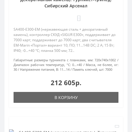
Сибирский Арсенал
0
SA400-E300-EM (нержавеющая сталь + декоративный
камень), контроллер СКУД «SIGUR Е300», поддерживает до
7000 карт; поддерживает до 7000 карт; два считывателя
EM-Marin «Портал» вариант 10; ПО; 11…14В DC; 2 А; 15 Вт;
IP40; -0...+40 °C; планка 500 мм; 72..
Габаритные размеры турникета с планками, мм:
720x740x1002
Диапазон рабочих температур, °С:
0…+40
Масса, не более, кг:
30
Напряжение питания, В:
11…14
Память ключей, шт:
7000
212 605р.
В КОРЗИНУ