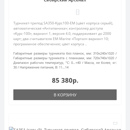
0
Турникет-трипод SA350-Курс100-EM (цвет корпуса серый),
автоматическая «Антипаника»; контроллер доступа
«Курс-100», вариант 1, версия 4.0, поддерживает до 2000
карт; два считывателя EM-Marine «Портал» вариант 10;
программное обеспечение; цвет корпуса ..
Габаритные размеры турникета без планок, мм:
310x240x1020
Габаритные размеры турникета с планками, мм:
720x740x1020
Диапазон рабочих температур, °С:
0…+40
Масса, не более, кг:
30
Напряжение питания, В:
11…14
85 380р.
В КОРЗИНУ