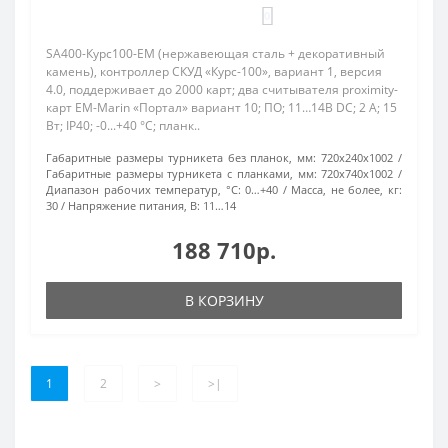
0
SA400-Курс100-EM (нержавеющая сталь + декоративный
камень), контроллер СКУД «Курс-100», вариант 1, версия
4.0, поддерживает до 2000 карт; два считывателя proximity-
карт EM-Marin «Портал» вариант 10; ПО; 11…14В DC; 2 А; 15
Вт; IP40; -0...+40 °C; планк..
Габаритные размеры турникета без планок, мм:
720x240x1002
Габаритные размеры турникета с планками, мм:
720x740x1002
Диапазон рабочих температур, °С:
0…+40
Масса, не более, кг:
30
Напряжение питания, В:
11…14
188 710р.
В КОРЗИНУ
1
2
>
>|