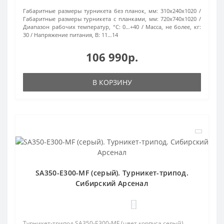
Габаритные размеры турникета без планок, мм:
310x240x1020
Габаритные размеры турникета с планками, мм:
720x740x1020
Диапазон рабочих температур, °С:
0…+40
Масса, не более, кг:
30
Напряжение питания, В:
11…14
106 990р.
В КОРЗИНУ
SA350-E300-MF (серый). Турникет-трипод.
Сибирский Арсенал
0
Турникет-трипод SA350-E300-MF (цвет корпуса серый),