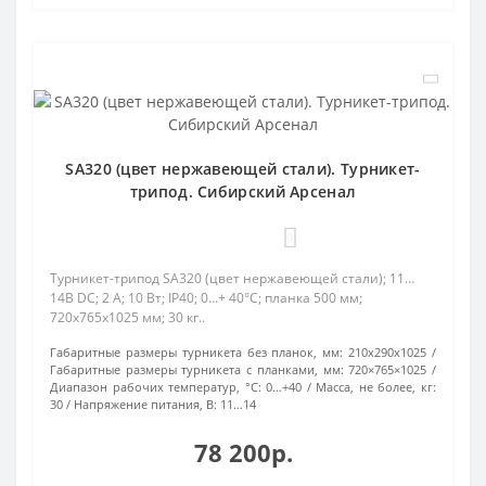
SA320 (цвет нержавеющей стали). Турникет-
трипод. Сибирский Арсенал
0
Турникет-трипод SA320 (цвет нержавеющей стали); 11…
14В DC; 2 А; 10 Вт; IP40; 0...+ 40°C; планка 500 мм;
720х765х1025 мм; 30 кг..
Габаритные размеры турникета без планок, мм:
210х290х1025
Габаритные размеры турникета с планками, мм:
720×765×1025
Диапазон рабочих температур, °С:
0…+40
Масса, не более, кг:
30
Напряжение питания, В:
11…14
78 200р.