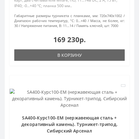
карт; два считывателя Mifare; ПО; 11…14В DC; 2 А; 15 Вт;
IP40; -0...+40 °C; планка 500 мм..
Габаритные размеры турникета с планками, мм:
720x740x1002
Диапазон рабочих температур, °С:
0…+40
Масса, не более, кг:
30
Напряжение питания, В:
11…14
Память ключей, шт:
7000
169 230р.
В КОРЗИНУ
SA400-Курс100-EM (нержавеющая сталь +
декоративный камень). Турникет-трипод.
Сибирский Арсенал