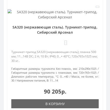
SA320 (нержавеющая сталь). Турникет-трипод.
Сибирский Арсенал
0
Турникет-трипод SA320 (нержавеющая сталь); планка 500
мм; 11…14В DC; 2 А; 10 Вт; IP40; 0...+ 40°C; 720х765х1025 мм;
30 кг..
Габаритные размеры турникета без планок, мм:
210х290х1025
Габаритные размеры турникета с планками, мм:
720×765×1025
Диапазон рабочих температур, °С:
0…+40
Масса, не более, кг:
30
Напряжение питания, В:
11…14
90 205р.
В КОРЗИНУ