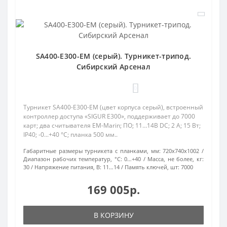
SA400-E300-EM (серый). Турникет-трипод.
Сибирский Арсенал
0
Турникет SA400-E300-EM (цвет корпуса серый), встроенный
контроллер доступа «SIGUR E300», поддерживает до 7000
карт; два считывателя EM-Marin; ПО; 11…14В DC; 2 А; 15 Вт;
IP40; -0...+40 °C; планка 500 мм..
Габаритные размеры турникета с планками, мм:
720x740x1002
Диапазон рабочих температур, °С:
0…+40
Масса, не более, кг:
30
Напряжение питания, В:
11…14
Память ключей, шт:
7000
169 005р.
В КОРЗИНУ