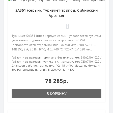
SA351 (серый). Турникет-трипод. Сибирский
Арсенал
0
Турникет SA351 (цвет корпуса серый); управляется пультом
управления турникетом или контроллером СКУД
(приобретаются отдельно); планка 500 мм; 220В AC; 11…
14В DC; 2 А; 25 Вт; IP40; -15...+40 °C; 720х740х1020 мм..
Габаритные размеры турникета без планок, мм:
310x240x1020
Габаритные размеры турникета с планками, мм:
720x740x1020
Диапазон рабочих температур, °С:
-15…+40
Масса, не более, кг:
30
Напряжение питания, В:
220 AC/11…14 DC
78 285р.
В КОРЗИНУ