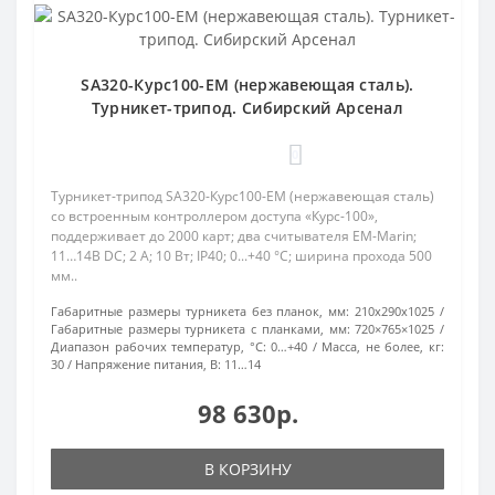
SA320-Курс100-EM (нержавеющая сталь).
Турникет-трипод. Сибирский Арсенал
0
Турникет-трипод SA320-Курс100-EM (нержавеющая сталь)
со встроенным контроллером доступа «Курс-100»,
поддерживает до 2000 карт; два считывателя EM-Marin;
11…14В DC; 2 А; 10 Вт; IP40; 0...+40 °C; ширина прохода 500
мм..
Габаритные размеры турникета без планок, мм:
210х290х1025
Габаритные размеры турникета с планками, мм:
720×765×1025
Диапазон рабочих температур, °С:
0…+40
Масса, не более, кг:
30
Напряжение питания, В:
11…14
98 630р.
В КОРЗИНУ