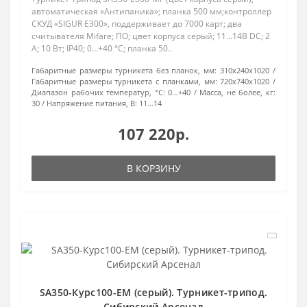
автоматическая «Антипаника»; планка 500 мм;контроллер
СКУД «SIGUR Е300», поддерживает до 7000 карт; два
считывателя Mifare; ПО; цвет корпуса серый; 11…14В DC; 2
А; 10 Вт; IP40; 0...+40 °C; планка 50..
Габаритные размеры турникета без планок, мм:
310x240x1020
Габаритные размеры турникета с планками, мм:
720x740x1020
Диапазон рабочих температур, °С:
0…+40
Масса, не более, кг:
30
Напряжение питания, В:
11…14
107 220р.
В КОРЗИНУ
SA350-Курс100-EM (серый). Турникет-трипод.
Сибирский Арсенал