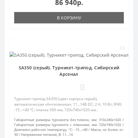
86 940р.
В КОРЗИНУ
SA350 (серый). Турникет-трипод. Сибирский
Арсенал
0
Турникет-трипод SA350 (цвет корпуса серый),
автоматическая «Антипаника»; 11…14В DC; 2 А; 10 Вт; IP40;
-15...+40 °C; планка 500 мм; 720х740х1020 мм..
Габаритные размеры турникета без планок, мм:
310x240x1020
Габаритные размеры турникета с планками, мм:
720х740х1020
Диапазон рабочих температур, °С:
-15…+40
Масса, не более, кг:
30
Напряжение питания, В:
11…14