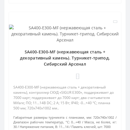
SA400-E300-MF (нержавеющая сталь +
декоративный камень). Турникет-трипод.
Сибирский Арсенал
0
SA400-E300-MF (нержавеющая сталь + декоративный
камень), контроллер СКУД «SIGUR Е300», поддерживает до
7000 карт; поддерживает до 7000 карт; два считывателя
Mifare; ПО; 11…14В DC; 2 А; 15 Вт; IP40; -0...+40 °C; планка
500 мм; 720х740х1002 мм..
Габаритные размеры турникета с планками, мм:
720x740x1002
Диапазон рабочих температур, °С:
0…+40
Масса, не более, кг:
30
Напряжение питания, В:
11…14
Память ключей, шт:
7000