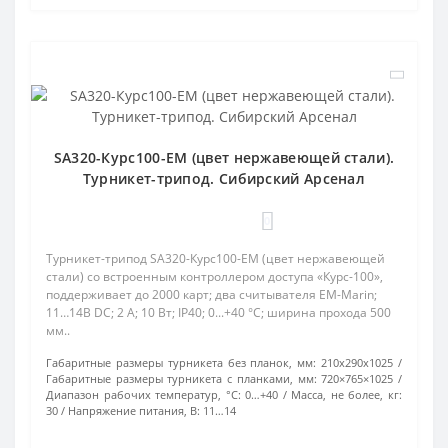
SA320-Курс100-EM (цвет нержавеющей стали).
Турникет-трипод. Сибирский Арсенал
0
Турникет-трипод SA320-Курс100-EM (цвет нержавеющей
стали) со встроенным контроллером доступа «Курс-100»,
поддерживает до 2000 карт; два считывателя EM-Marin;
11…14В DC; 2 А; 10 Вт; IP40; 0...+40 °C; ширина прохода 500
мм..
Габаритные размеры турникета без планок, мм:
210х290х1025
Габаритные размеры турникета с планками, мм:
720×765×1025
Диапазон рабочих температур, °С:
0…+40
Масса, не более, кг:
30
Напряжение питания, В:
11…14