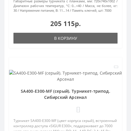
Габаритные размеры турникета с планками, мм:
720x740x1002
Диапазон рабочих температур, °С:
0…+40
Масса, не более, кг:
30
Напряжение питания, В:
11…14
Память ключей, шт:
7000
205 115р.
В КОРЗИНУ
SA400-E300-MF (серый). Турникет-трипод.
Сибирский Арсенал
0
Турникет SA400-E300-MF (цвет корпуса серый), встроенный
контроллер доступа «SIGUR E300», поддерживает до 7000