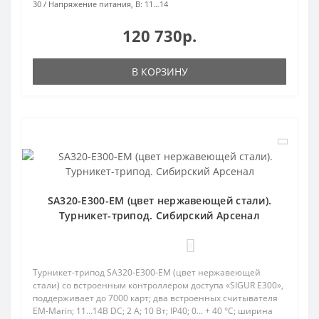
30
Напряжение питания, В:
11…14
120 730р.
В КОРЗИНУ
SA320-E300-EM (цвет нержавеющей стали).
Турникет-трипод. Сибирский Арсенал
0
Турникет-трипод SA320-E300-EM (цвет нержавеющей
стали) со встроенным контроллером доступа «SIGUR E300»,
поддерживает до 7000 карт; два встроенных считывателя
EM-Marin; 11…14В DC; 2 А; 10 Вт; IP40; 0... + 40 °C; ширина