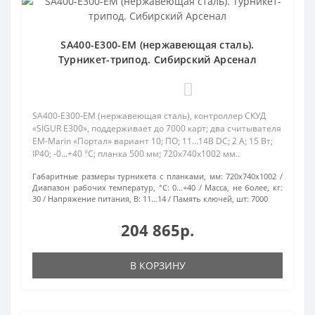
SA400-E300-EM (нержавеющая сталь).
Турникет-трипод. Сибирский Арсенал
0
SA400-E300-EM (нержавеющая сталь), контроллер СКУД
«SIGUR Е300», поддерживает до 7000 карт; два считывателя
EM-Marin «Портал» вариант 10; ПО; 11…14В DC; 2 А; 15 Вт;
IP40; -0...+40 °C; планка 500 мм; 720х740х1002 мм..
Габаритные размеры турникета с планками, мм:
720x740x1002
Диапазон рабочих температур, °С:
0…+40
Масса, не более, кг:
30
Напряжение питания, В:
11…14
Память ключей, шт:
7000
204 865р.
В КОРЗИНУ