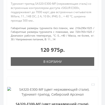
Турникет-трипод SA320-E300-MF (нержавеющая сталь) со
встроенным контроллером доступа «SIGUR E300»,
поддерживает до 7000 карт; два встроенных считывателя
Mifare; 11…14В DC; 2 А; 10 Вт; IP40; 0... + 40 °C; ширина
прохода 500 мм..
Габаритные размеры турникета без планок, мм:
210х290х1025
Габаритные размеры турникета с планками, мм:
720×765×1025
Диапазон рабочих температур, °С:
0…+40
Масса, не более, кг:
30
Напряжение питания, В:
11…14
120 975р.
В КОРЗИНУ
SA320-E300-MF (цвет нержавеющей стали).