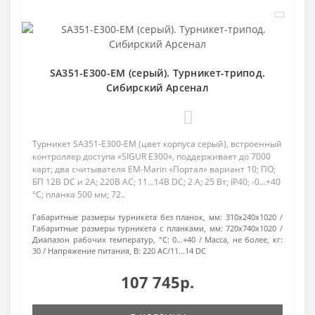
SA351-E300-EM (серый). Турникет-трипод.
Сибирский Арсенал
0
Турникет SA351-E300-EM (цвет корпуса серый), встроенный
контроллер доступа «SIGUR E300», поддерживает до 7000
карт; два считывателя EM-Marin «Портал» вариант 10; ПО;
БП 12В DC и 2А; 220В AC; 11…14В DC; 2 А; 25 Вт; IP40; -0...+40
°C; планка 500 мм; 72..
Габаритные размеры турникета без планок, мм:
310x240x1020
Габаритные размеры турникета с планками, мм:
720x740x1020
Диапазон рабочих температур, °С:
0…+40
Масса, не более, кг:
30
Напряжение питания, В:
220 AC/11…14 DC
107 745р.