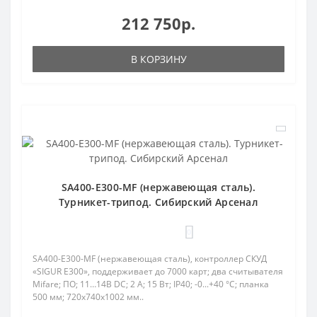
212 750р.
В КОРЗИНУ
SA400-E300-MF (нержавеющая сталь).
Турникет-трипод. Сибирский Арсенал
0
SA400-E300-MF (нержавеющая сталь), контроллер СКУД
«SIGUR Е300», поддерживает до 7000 карт; два считывателя
Mifare; ПО; 11…14В DC; 2 А; 15 Вт; IP40; -0...+40 °C; планка
500 мм; 720х740х1002 мм..