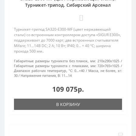
Турникет-трипод. Сибирский Арсенал
0
Турникет-трипод SA320-E300-MF (цвет нержавеющей
стали) со встроенным контроллером доступа «SIGUR E300»,
поддерживает до 7000 карт; два встроенных считывателя
Mifare; 11…14В DC; 2 А; 10 Вт; IP40; 0... + 40 °C; ширина
прохода 500 мм..
Габаритные размеры турникета без планок, мм:
210х290х1025
Габаритные размеры турникета с планками, мм:
720×765×1025
Диапазон рабочих температур, °С:
0…+40
Масса, не более, кг:
30
Напряжение питания, В:
11…14
109 075р.
В КОРЗИНУ