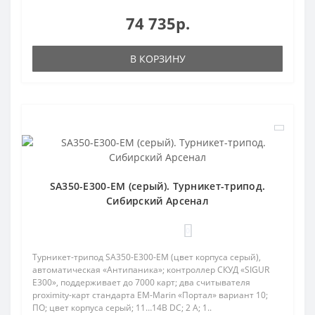
74 735р.
В КОРЗИНУ
SA350-E300-EM (серый). Турникет-трипод.
Сибирский Арсенал
0
Турникет-трипод SA350-E300-EM (цвет корпуса серый),
автоматическая «Антипаника»; контроллер СКУД «SIGUR
Е300», поддерживает до 7000 карт; два считывателя
proximity-карт стандарта EM-Marin «Портал» вариант 10;
ПО; цвет корпуса серый; 11…14В DC; 2 А; 1..