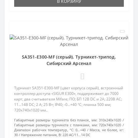
В КОРЗИНУ
SA351-E300-MF (серый). Турникет-трипод.
Сибирский Арсенал
0
Турникет SA351-Е300-MF (цвет корпуса серый), встроенный
контроллер доступа «SIGUR E300», поддерживает до 7000
карт; два считывателя Mifare; ПО; БП 12В DC и 2А; 220В AC;
11…14В DC; 2 А; 25 Вт; IP40; -0...+40 °C; планка 500 мм;
720х740х1020 мм..
Габаритные размеры турникета без планок, мм:
310x240x1020
Габаритные размеры турникета с планками, мм:
720x740x1020
Диапазон рабочих температур, °С:
0…+40
Масса, не более, кг:
30
Напряжение питания, В:
220 AC/11…14 DC