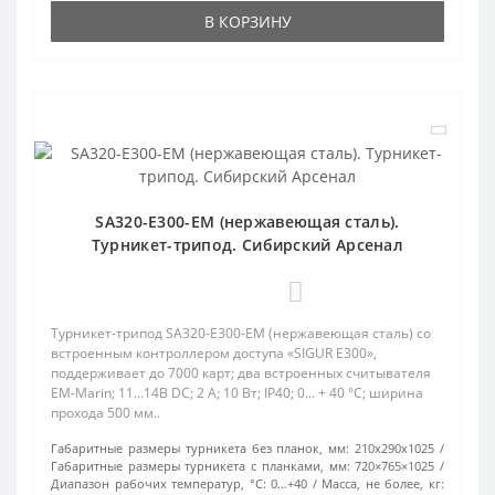
В КОРЗИНУ
SA320-E300-EM (нержавеющая сталь).
Турникет-трипод. Сибирский Арсенал
0
Турникет-трипод SA320-E300-EM (нержавеющая сталь) со
встроенным контроллером доступа «SIGUR E300»,
поддерживает до 7000 карт; два встроенных считывателя
EM-Marin; 11…14В DC; 2 А; 10 Вт; IP40; 0... + 40 °C; ширина
прохода 500 мм..
Габаритные размеры турникета без планок, мм:
210х290х1025
Габаритные размеры турникета с планками, мм:
720×765×1025
Диапазон рабочих температур, °С:
0…+40
Масса, не более, кг: