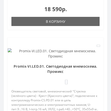
18 590р.
В КОРЗИНУ
Promix-VI.LED.01. Светодиодная мнемосхема.
Промикс
0
Оповещатель световой, мнемонический "Стрелка
(зелёного цвета) - Крест (Красного цвета)"; подключение к
контроллеру Promix-CS.PD.01 или в цепь
электромеханических и электромагнитных замков; U-
пит.9…16 В, I-потр.16 мА; УХЛ2, t-раб.+40…+50°С, 35х55х9 м..