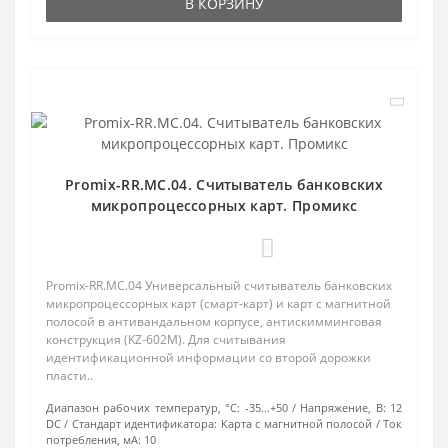
В КОРЗИНУ
Promix-RR.MC.04. Считыватель банковских
микропроцессорных карт. Промикс
0
Promix-RR.MC.04 Универсальный считыватель банковских
микропроцессорных карт (смарт-карт) и карт с магнитной
полосой в антивандальном корпусе, антискимминговая
конструкция (KZ-602M). Для считывания
идентификационной информации со второй дорожки
пласти..
Диапазон рабочих температур, °С:
-35…+50
Напряжение, В:
12
DC
Стандарт идентификатора:
Карта с магнитной полосой
Ток
потребления, мА:
10