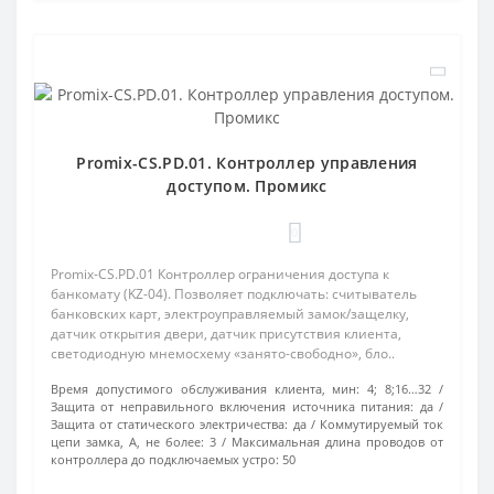
Promix-CS.PD.01. Контроллер управления
доступом. Промикс
0
Promix-CS.PD.01 Контроллер ограничения доступа к
банкомату (KZ-04). Позволяет подключать: считыватель
банковских карт, электроуправляемый замок/защелку,
датчик открытия двери, датчик присутствия клиента,
светодиодную мнемосхему «занято-свободно», бло..
Время допустимого обслуживания клиента, мин:
4; 8;16…32
Защита от неправильного включения источника питания:
да
Защита от статического электричества:
да
Коммутируемый ток
цепи замка, А, не более:
3
Максимальная длина проводов от
контроллера до подключаемых устро:
50