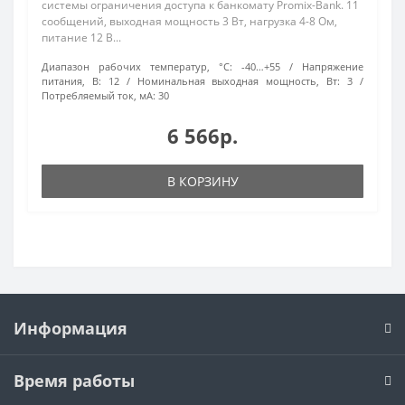
системы ограничения доступа к банкомату Promix-Bank. 11
сообщений, выходная мощность 3 Вт, нагрузка 4-8 Ом,
питание 12 В...
Диапазон рабочих температур, °С:
-40…+55
Напряжение
питания, В:
12
Номинальная выходная мощность, Вт:
3
Потребляемый ток, мА:
30
6 566р.
В КОРЗИНУ
Информация
Время работы