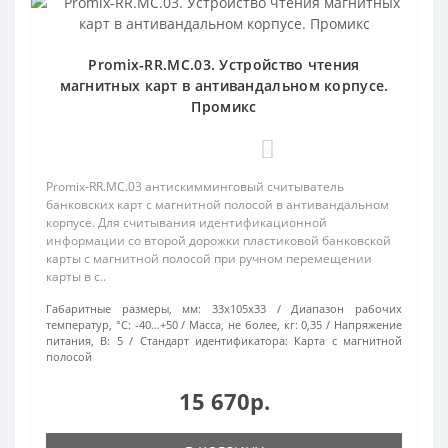
Promix-RR.MC.03. Устройство чтения
магнитных карт в антивандальном корпусе.
Промикс
0
Promix-RR.MC.03 антискимминговый считыватель
банковских карт с магнитной полосой в антивандальном
корпусе. Для считывания идентификационной
информации со второй дорожки пластиковой банковской
карты с магнитной полосой при ручном перемещении
карты в с..
Габаритные размеры, мм:
33х105х33
Диапазон рабочих
температур, °С:
-40…+50
Масса, не более, кг:
0,35
Напряжение
питания, В:
5
Стандарт идентификатора:
Карта с магнитной
полосой
15 670р.