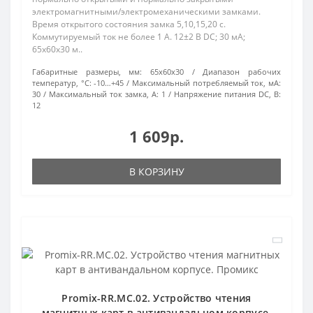
электромагнитными/электромеханическими замками.
Время открытого состояния замка 5,10,15,20 с.
Коммутируемый ток не более 1 А. 12±2 В DC; 30 мА;
65х60х30 м..
Габаритные размеры, мм:
65х60х30
Диапазон рабочих
температур, °С:
-10…+45
Максимальный потребляемый ток, мА:
30
Максимальный ток замка, А:
1
Напряжение питания DC, В:
12
1 609р.
В КОРЗИНУ
Promix-RR.MC.02. Устройство чтения
магнитных карт в антивандальном корпусе.