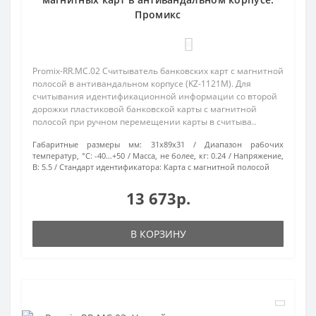
Промикс
0
Promix-RR.MC.02 Считыватель банковских карт с магнитной
полосой в антивандальном корпусе (KZ-1121M). Для
считывания идентификационной информации со второй
дорожки пластиковой банковской карты с магнитной
полосой при ручном перемещении карты в считыва..
Габаритные размеры мм:
31х89х31
Диапазон рабочих
температур, °С:
-40…+50
Масса, не более, кг:
0.24
Напряжение,
В:
5.5
Стандарт идентификатора:
Карта с магнитной полосой
13 673р.
В КОРЗИНУ