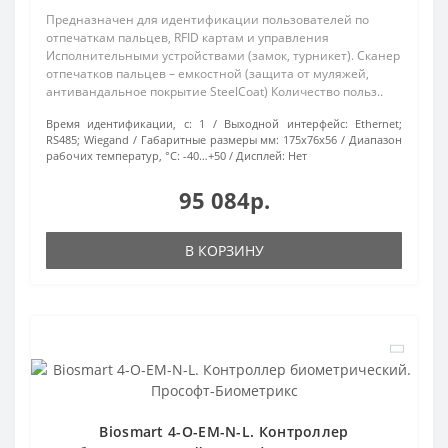
Предназначен для идентификации пользователей по
отпечаткам пальцев, RFID картам и управления
Исполнительными устройствами (замок, турникет). Сканер
отпечатков пальцев – емкостной (защита от муляжей,
антивандальное покрытие SteelCoat) Количество польз..
Время идентификации, с:
1
Выходной интерфейс:
Ethernet;
RS485; Wiegand
Габаритные размеры мм:
175х76х56
Диапазон
рабочих температур, °С:
-40…+50
Дисплей:
Нет
95 084р.
В КОРЗИНУ
Biosmart 4-O-EM-N-L. Контроллер