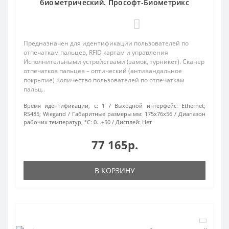
биометрический. Прософт-Биометрикс
0
Предназначен для идентификации пользователей по
отпечаткам пальцев, RFID картам и управления
Исполнительными устройствами (замок, турникет). Сканер
отпечатков пальцев – оптический (антивандальное
покрытие) Количество пользователей по отпечаткам
пальц..
Время идентификации, с:
1
Выходной интерфейс:
Ethernet;
RS485; Wiegand
Габаритные размеры мм:
175х76х56
Диапазон
рабочих температур, °С:
0…+50
Дисплей:
Нет
77 165р.
В КОРЗИНУ