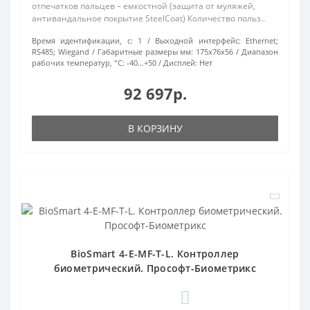
отпечатков пальцев – емкостной (защита от муляжей,
антивандальное покрытие SteelCoat) Количество польз..
Время идентификации, с:
1
Выходной интерфейс:
Ethernet;
RS485; Wiegand
Габаритные размеры мм:
175х76х56
Диапазон
рабочих температур, °С:
-40…+50
Дисплей:
Нет
92 697р.
В КОРЗИНУ
BioSmart 4-E-MF-T-L. Контроллер
биометрический. Прософт-Биометрикс
0