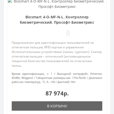
Biosmart 4-O-MF-N-L. Контроллер
биометрический. Прософт-Биометрикс
0
Предназначен для идентификации пользователей по
отпечаткам пальцев, RFID картам и управления
Исполнительными устройствами (замок, турникет). Сканер
отпечатков пальцев – оптический (антивандальное
покрытие) Количество пользователей по отпечаткам
пальц..
Время идентификации, с:
1
Выходной интерфейс:
Ethernet;
RS485; Wiegand
Габаритные размеры мм:
175х76х56
Диапазон
рабочих температур, °С:
0…+50
Дисплей:
Нет
87 974р.
В КОРЗИНУ