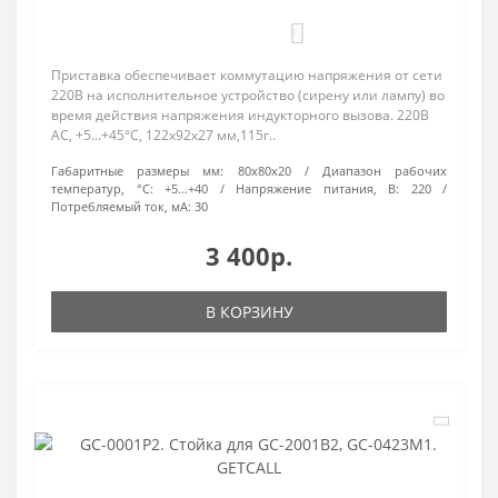
0
Приставка обеспечивает коммутацию напряжения от сети
220В на исполнительное устройство (сирену или лампу) во
время действия напряжения индукторного вызова. 220В
АC, +5...+45°C, 122х92х27 мм,115г..
Габаритные размеры мм:
80х80х20
Диапазон рабочих
температур, °С:
+5…+40
Напряжение питания, В:
220
Потребляемый ток, мА:
30
3 400р.
В КОРЗИНУ