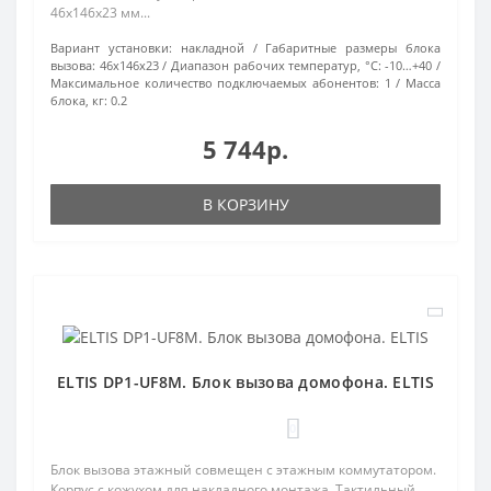
46х146х23 мм...
Вариант установки:
накладной
Габаритные размеры блока
вызова:
46х146х23
Диапазон рабочих температур, °С:
-10…+40
Максимальное количество подключаемых абонентов:
1
Масса
блока, кг:
0.2
5 744р.
В КОРЗИНУ
ELTIS DP1-UF8M. Блок вызова домофона. ELTIS
0
Блок вызова этажный совмещен с этажным коммутатором.
Корпус с кожухом для накладного монтажа. Тактильный