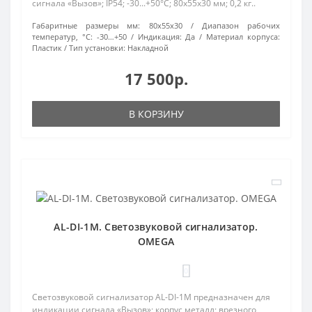
сигнала «Вызов»; IP54; -30...+50°C; 80х55х30 мм; 0,2 кг..
Габаритные размеры мм:
80х55х30
Диапазон рабочих
температур, °С:
-30…+50
Индикация:
Да
Материал корпуса:
Пластик
Тип установки:
Накладной
17 500р.
В КОРЗИНУ
AL-DI-1M. Светозвуковой сигнализатор.
OMEGA
0
Светозвуковой сигнализатор AL-DI-1М предназначен для
индикации сигнала «Вызов»; корпус металл; врезного