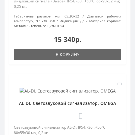
индикации сигнала «Вызов». IP54; -30...+50°C, 65х90х32 мм;
0,25 кг..
Габаритные размеры мм:
65х90х32
Диапазон рабочих
температур, °С:
-30…+50
Индикация:
Да
Материал корпуса:
Металл
Степень защиты:
IP54
15 340р.
В КОРЗИНУ
AL-DI. Светозвуковой сигнализатор. OMEGA
0
Светозвуковой сигнализатор AL-DI; IP54; -30...+50°C;
80х55х30 мм; 0,2 кг..