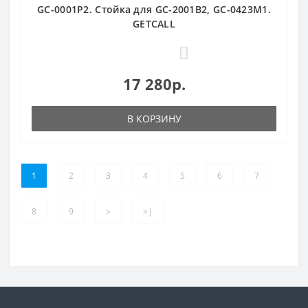
GC-0001P2. Стойка для GC-2001B2, GC-0423M1.
GETCALL
0
17 280р.
В КОРЗИНУ
1
2
3
4
5
6
7
8
9
>
>|