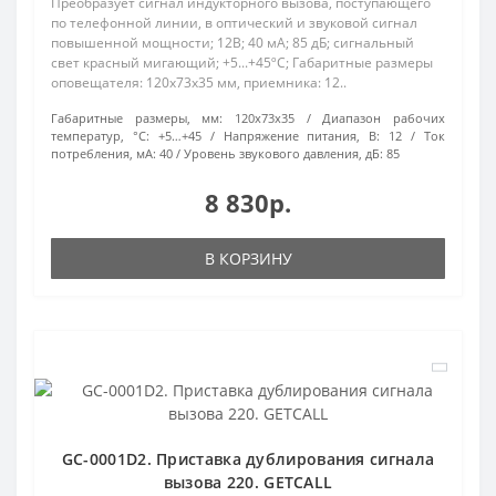
Преобразует сигнал индукторного вызова, поступающего
по телефонной линии, в оптический и звуковой сигнал
повышенной мощности; 12В; 40 мА; 85 дБ; сигнальный
свет красный мигающий; +5...+45ºС; Габаритные размеры
оповещателя: 120х73х35 мм, приемника: 12..
Габаритные размеры, мм:
120х73х35
Диапазон рабочих
температур, °С:
+5…+45
Напряжение питания, В:
12
Ток
потребления, мА:
40
Уровень звукового давления, дБ:
85
8 830р.
В КОРЗИНУ
GC-0001D2. Приставка дублирования сигнала
вызова 220. GETCALL