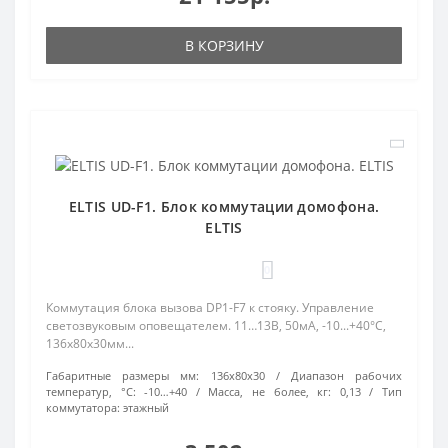
В КОРЗИНУ
ELTIS UD-F1. Блок коммутации домофона.
ELTIS
0
Коммутация блока вызова DP1-F7 к стояку. Управление
светозвуковым оповещателем. 11…13В, 50мА, -10...+40°С,
136х80х30мм...
Габаритные размеры мм:
136х80х30
Диапазон рабочих
температур, °С:
-10…+40
Масса, не более, кг:
0,13
Тип
коммутатора:
этажный