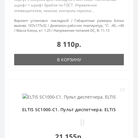
шрифт + шрифт Брайля по ГОСТ. Управление
оповещателем, замком, контроль геркона...
Вариант установки:
накладной
Габаритные размеры блока
вызова:
107х177х32
Диапазон рабочих температур, °С:
-40…+40
Масса блока, кг:
1.25
Напряжение питания DC, В:
11-13
8 110р.
В КОРЗИНУ
ELTIS SC1000-C1. Пульт диспетчера. ELTIS
0
21 155р.