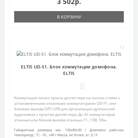
3 502р.
В КОРЗИНУ
ELTIS UD-S1. Блок коммутации домофона.
ELTIS
0
Коммутация линии пульта диспетчера на линию стояка с
установленными этажными коммутаторами UD-F1, или
блоками вызова DP1-UF8 для организации дуплексной
аудиосвязи с пультом диспетчера; До 32 коммутаторов
этажных или блоков вызова этажных.11…13В, 50м..
Габаритные размеры мм:
136х80х30
Диапазон рабочих
температур, °С:
-10…+40
Масса, не более, кг:
0,13