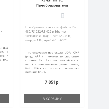
RS-Ethernet.
Преобразователь
интерфейсов. Болид
0
Преобразователь интерфейсов RS-
I-
485/RS-232/RS-422 в Ethernet
10/100Base-T(X); U-пит.12…36 В, P-
потр.до 1 Вт; t-раб.-20…+60°C..
очника
0.5
- используемые протоколы:
UDP; ICMP
4х61
(ping); ARP
- количество стартовых/
:
-30…
стоповых бит:
1
- контроль чётности:
нет
- максимальная длина пакета,
байт:
264
- от внешнего источника
питания:
12…36
7 851р.
В КОРЗИНУ