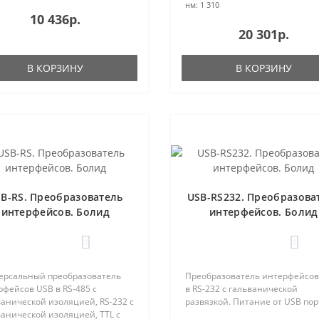
нм:
1 310
10 436р.
20 301р.
В КОРЗИНУ
В КОРЗИНУ
B-RS. Преобразователь
USB-RS232. Преобразова
интерфейсов. Болид
интерфейсов. Болид
0
0
ерсальный преобразователь
Преобразователь интерфейсов
фейсов USB в RS-485 с
в RS-232 с гальванической
анической изоляцией, RS-232 с
развязкой. Питание от USB порт
анической изоляцией, TTL с