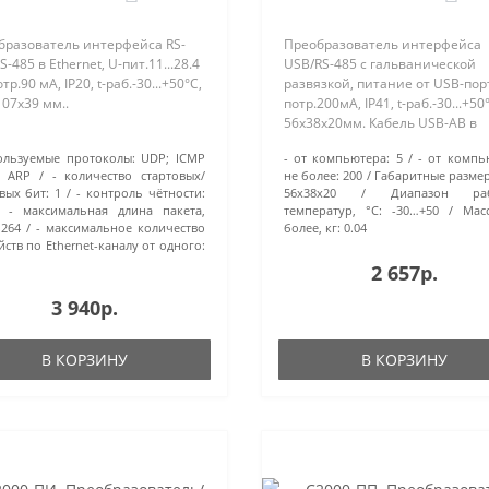
бразователь интерфейса RS-
Преобразователь интерфейса
S-485 в Ethernet, U-пит.11...28.4
USB/RS-485 с гальванической
отр.90 мА, IP20, t-раб.-30...+50°С,
развязкой, питание от USB-порта
07х39 мм..
потр.200мА, IP41, t-раб.-30...+50
56х38х20мм. Кабель USB-AB в
комплекте...
ользуемые протоколы:
UDP; ICMP
- от компьютера:
5
- от компь
); ARP
- количество стартовых/
не более:
200
Габаритные разме
вых бит:
1
- контроль чётности:
56х38х20
Диапазон ра
- максимальная длина пакета,
температур, °С:
-30…+50
Мас
264
- максимальное количество
более, кг:
0.04
йств по Ethernet-каналу от одного:
2 657р.
3 940р.
В КОРЗИНУ
В КОРЗИНУ