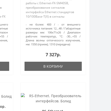
работы с Ethernet-FX-SM40SB,
ов
преобразование сигналов
интерфейса Ethernet стандартов
e-FX
10/100Base-T(X) в сигналы
стандартов 100Base-FX (100Base-FX
шнего
- не более:
400
- от внешнего
125
WDM) для передачи по
итные
источника питания:
12…48
Габаритные
 порта
одномодовому оптоволокну (9/125
пазон
размеры мм:
106х71х26
Диапазон
мкм) на расстояние до 4..
+55
рабочих температур, °С:
-30…+55
чения,
Длина волны оптического излучения,
нм:
1550 (прием); 1310 (передача)
7 327р.
В КОРЗИНУ
ор.