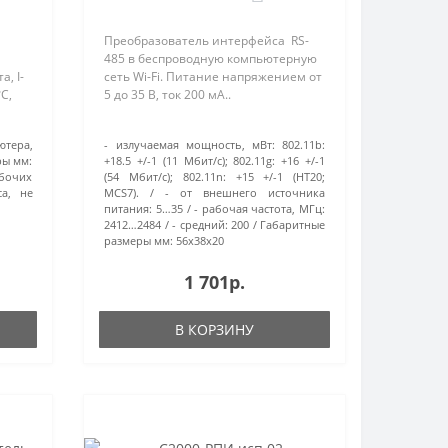
Преобразователь интерфейса RS-
485 в беспроводную компьютерную
, I-
сеть Wi-Fi. Питание напряжением от
°C,
5 до 35 В, ток 200 мА..
ютера,
- излучаемая мощность, мВт:
802.11b:
ры мм:
+18.5 +/-1 (11 Мбит/с); 802.11g: +16 +/-1
бочих
(54 Мбит/с); 802.11n: +15 +/-1 (HT20;
са, не
MCS7).
- от внешнего источника
питания:
5…35
- рабочая частота, МГц:
2412…2484
- средний:
200
Габаритные
размеры мм:
56х38х20
1 701р.
В КОРЗИНУ