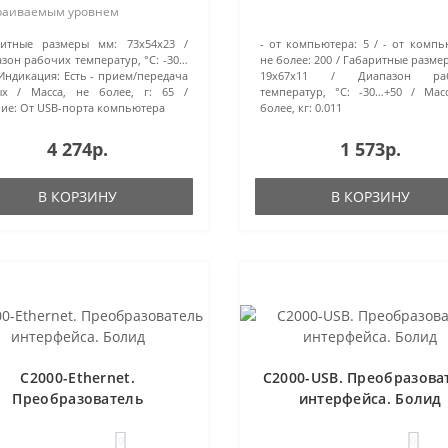
раиваемым уровнем
жения логики (5В/3.3В) и
ритные размеры мм:
73х54х23
- от компьютера:
5
- от компь
ванической изоляцией,
зон рабочих температур, °С:
-30…
не более:
200
Габаритные разме
рфейса ТМ (чтение и эмуляция
Индикация:
Есть - прием/передача
19х67х11
Диапазон ра
й); интерф..
ых
Масса, не более, г:
65
температур, °С:
-30…+50
Мас
ие:
От USB-порта компьютера
более, кг:
0.011
4 274р.
1 573р.
В КОРЗИНУ
В КОРЗИНУ
С2000-Ethernet.
С2000-USB. Преобразова
Преобразователь
интерфейса. Болид
интерфейса. Болид
0
0