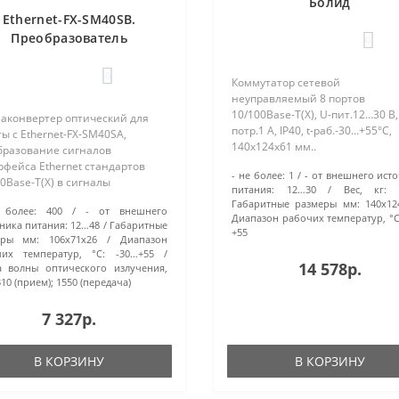
Болид
Ethernet-FX-SM40SB.
Преобразователь
0
интерфейсов. Болид
0
Коммутатор сетевой
неуправляемый 8 портов
10/100Base-T(X), U-пит.12…30 В, 
аконвертер оптический для
потр.1 А, IP40, t-раб.-30…+55°С,
ы с Ethernet-FX-SM40SA,
140x124x61 мм..
бразование сигналов
фейса Ethernet стандартов
- не более:
1
- от внешнего ист
0Base-T(X) в сигналы
питания:
12…30
Вес, кг:
артов 100Base-FX (100Base-FX
Габаритные размеры мм:
140х12
 более:
400
- от внешнего
 для передачи по
Диапазон рабочих температур, °С
ника питания:
12…48
Габаритные
модовому оптоволокну (9/125
+55
еры мм:
106х71х26
Диапазон
на расстояние до 4..
чих температур, °С:
-30…+55
14 578р.
 волны оптического излучения,
10 (прием); 1550 (передача)
7 327р.
В КОРЗИНУ
В КОРЗИНУ