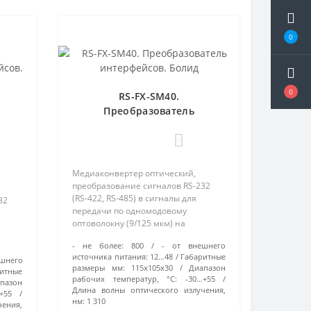
0
0
RS-FX-SM40.
Преобразователь
интерфейсов. Болид
0
Медиаконвертер оптический,
преобразование сигналов RS-232
(RS-422, RS-485) в сигналы для
32
передачи по одномодовому
оптоволокну (9/125 мкм) на
расстояние до 40 км, тип
- не более:
800
- от внешнего
оптического разъема SC/PC, U-
источника питания:
12…48
Габаритные
шнего
пит.12...48 В, I-потр.800 мА, IP20, t-
пит.5
размеры мм:
115х105х30
Диапазон
итные
раб.-30…+55°С, 11..
рабочих температур, °С:
-30…+55
пазон
Длина волны оптического излучения,
+55
нм:
1 310
чения,