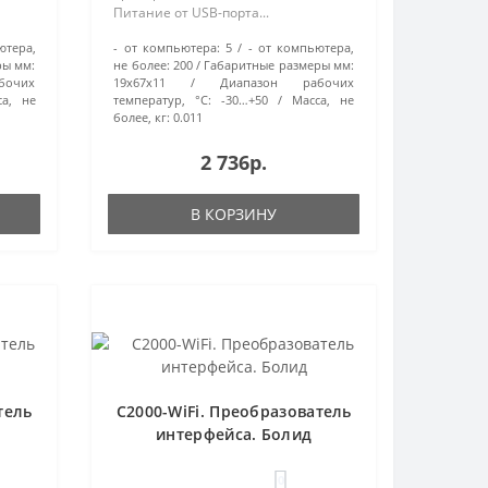
Питание от USB-порта...
ютера,
- от компьютера:
5
- от компьютера,
ры мм:
не более:
200
Габаритные размеры мм:
бочих
19х67х11
Диапазон рабочих
са, не
температур, °С:
-30…+50
Масса, не
более, кг:
0.011
2 736р.
В КОРЗИНУ
тель
С2000-WiFi. Преобразователь
интерфейса. Болид
0