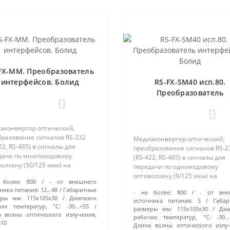
FX-MM. Преобразователь
интерфейсов. Болид
RS-FX-SM40 исп.80.
Преобразователь
интерфейсов. Болид
0
0
аконвертор оптический,
бразование сигналов RS-232
Медиаконвертер оптический,
22, RS-485) в сигналы для
преобразование сигналов RS-2
дачи по многомодовому
(RS-422, RS-485) в сигналы для
олокну (50/125 мкм) на
передачи по одномодовому
ояние до 2 км, тип оптического
оптоволокну (9/125 мкм) на
 более:
800
- от внешнего
ма SC/PC, U-пит.12...48 В, I-
расстояние до 80 км, тип
ника питания:
12…48
Габаритные
800 мА, IP20, t-раб.-30…+55°С, 1..
- не более:
800
- от вне
оптического разъема SC/PC, U-
еры мм:
115х105х30
Диапазон
источника питания:
5
Габар
В, I-потр.800 мА, IP20, t-раб.-30…
чих температур, °С:
-30…+55
размеры мм:
115х105х30
Диа
+55°С, 115x105x..
 волны оптического излучения,
рабочих температур, °С:
-30…
310
Длина волны оптического излу