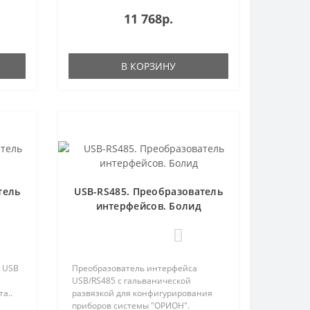
11 768р.
В КОРЗИНУ
тель
USB-RS485. Преобразователь
интерфейсов. Болид
0
 USB
Преобразователь интерфейса
USB/RS485 с гальванической
а..
развязкой для конфигурирования
приборов системы "ОРИОН".