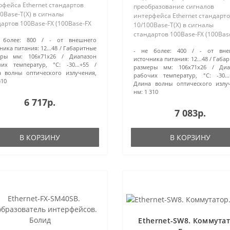
фейса Ethernet стандартов
преобразование сигналов
0Base-T(X) в сигналы
интерфейса Ethernet стандарт
артов 100Base-FX (100Base-FX
10/100Base-T(X) в сигналы
 для передачи по
стандартов 100Base-FX (100Bas
 более:
800
- от внешнего
омодовому оптоволокну (50/125
WDM) для передачи по
ника питания:
12…48
Габаритные
на расстояние до 2 км, 2 порта
- не более:
400
- от вне
одномодовому оптоволокну (9/
еры мм:
106х71х26
Диапазон
источника питания:
12…48
Габар
net, тип опт..
мкм) на расстояние до 40 км, 2
чих температур, °С:
-30…+55
размеры мм:
106х71х26
Диа
Ethernet, тип опти..
 волны оптического излучения,
рабочих температур, °С:
-30…
310
Длина волны оптического излу
нм:
1 310
6 717р.
7 083р.
В КОРЗИНУ
В КОРЗИНУ
Ethernet-SW8. Коммутат