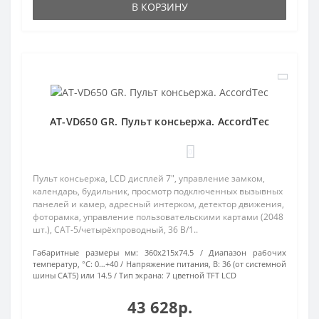
В КОРЗИНУ
AT-VD650 GR. Пульт консьержа. AccordTec
0
Пульт консьержа, LCD дисплей 7", управление замком,
календарь, будильник, просмотр подключенных вызывных
панелей и камер, адресный интерком, детектор движения,
фоторамка, управление пользовательскими картами (2048
шт.), CAT-5/четырёхпроводный, 36 В/1..
Габаритные размеры мм:
360х215х74.5
Диапазон рабочих
температур, °С:
0…+40
Напряжение питания, В:
36 (от системной
шины CAT5) или 14.5
Тип экрана:
7 цветной TFT LCD
43 628р.