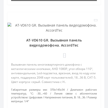
AT-VD610 GR. Вызывная панель
видеодомофона. AccordTec
0
Вызывная панель многоквартирного домофона с
металлическими кнопками, AHD 1080P, угол обзора 110°,
антивандальная, Led-подсветка, врезная, вход по коду или
карте, поддержка 2048 карт пользователей, 18...36 В, CAT-5.
Цвет корпуса: серый. Совместима с H..
Габаритные размеры мм:
370х145х34
Диапазон рабочих
температур, °С:
-30…+60
Линия связи с абонентским
устройством:
Цифровая
Напряжение питания, В:
18…36
Размер
матрицы:
1/4"