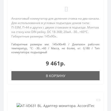
0
Аналоговый коммутатор для деления стояка на два канала.
Для использования в угловых подъездах домов типа:
П-33М, П-44 и других с двумя стояками в подъезде. Монтаж
на стену или DIN рейку. DC 18-36В; 20мА. -30...+60°C.
Габаритные размеры: 145х90х..
Габаритные размеры мм:
145х90х40
Диапазон рабочих
температур, °С:
-30…+60
Масса, не более, кг:
0,180
Тип
коммутатора:
подъездный
9 461р.
В КОРЗИНУ