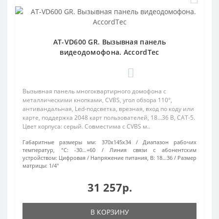
AT-VD600 GR. Вызывная панель
видеодомофона. AccordTec
0
Вызывная панель многоквартирного домофона с
металлическими кнопками, CVBS, угол обзора 110°,
антивандальная, Led-подсветка, врезная, вход по коду или
карте, поддержка 2048 карт пользователей, 18...36 В, CAT-5.
Цвет корпуса: серый. Совместима с CVBS м..
Габаритные размеры мм:
370х145х34
Диапазон рабочих
температур, °С:
-30…+60
Линия связи с абонентским
устройством:
Цифровая
Напряжение питания, В:
18…36
Размер
матрицы:
1/4"
31 257р.
В КОРЗИНУ